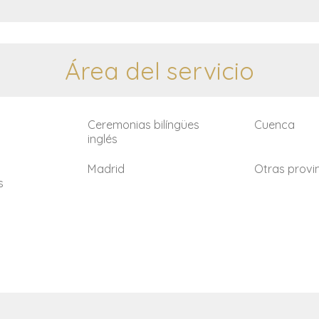
Área del servicio
Ceremonias bilíngües
Cuenca
inglés
Madrid
Otras provi
s